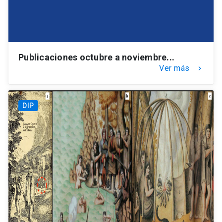
Publicaciones octubre a noviembre...
Ver más
keyboard_arrow_right
DIP