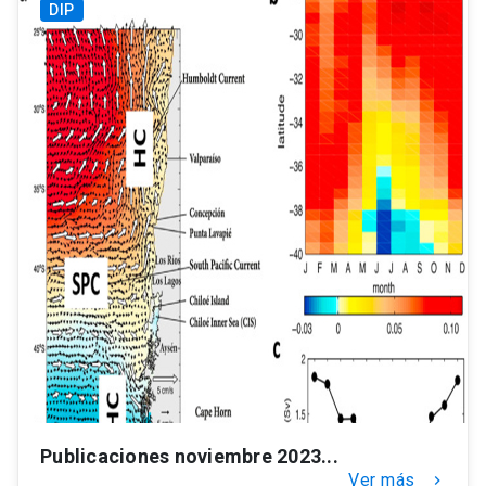
DIP
Publicaciones noviembre 2023...
Ver más
keyboard_arrow_right