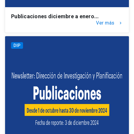
Publicaciones diciembre a enero...
Ver más
keyboard_arrow_right
DIP