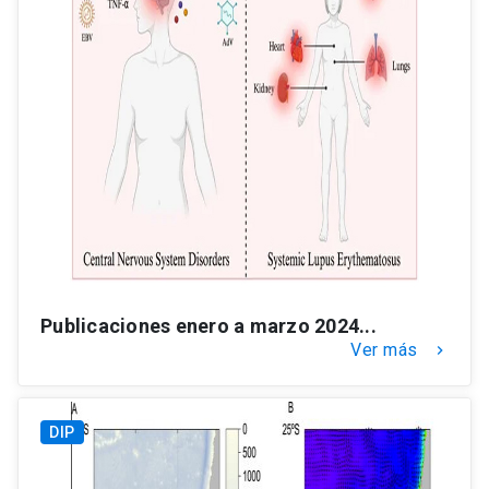
Publicaciones enero a marzo 2024...
Ver más
keyboard_arrow_right
DIP