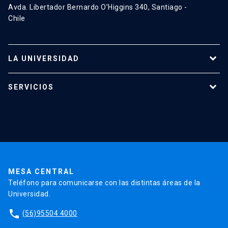
Avda. Libertador Bernardo O’Higgins 340, Santiago -
Chile
LA UNIVERSIDAD
Programas de estudio
SERVICIOS
Investigación
Red Salud UC
Extensión
Validación de Certificados
La Universidad
Pago de Matrículas
Código de Honor
Pago de Créditos
UC Transparente
Trabaja en la UC
Admisión
MESA CENTRAL
Teléfono para comunicarse con las distintas áreas de la
Universidad.
phone
(56)95504 4000