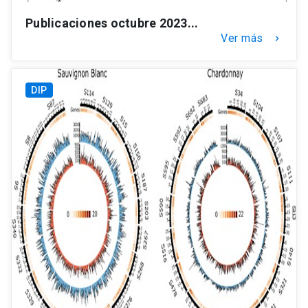
Publicaciones octubre 2023...
Ver más
keyboard_arrow_right
DIP