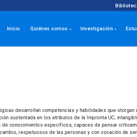
Bibliotec
Inicio
Quiénes somos
Investigación
Estu
arrow_drop_down
arrow_drop_down
lógicas desarrollan competencias y habilidades que otorgan 
ción sustentada en los atributos de la Impronta UC, intangib
s de conocimientos específicos, capaces de pensar crítica
el cambio, respetuosos de las personas y con vocación de ser