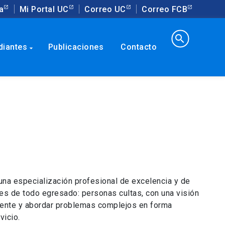
a
Mi Portal UC
Correo UC
Correo FCB
search
diantes
Publicaciones
Contacto
arrow_drop_down
una especialización profesional de excelencia y de
les de todo egresado: personas cultas, con una visión
mente y abordar problemas complejos en forma
vicio.