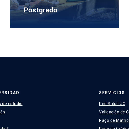
Postgrado
ERSIDAD
SERVICIOS
 de estudio
Red Salud UC
ión
Validación de C
Pago de Matríc
idad
Pago de Crédit