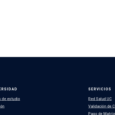
ERSIDAD
SERVICIOS
 de estudio
Red Salud UC
ión
Validación de C
Pago de Matríc