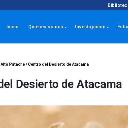
Bibliotec
Inicio
Quiénes somos
Investigación
Estu
arrow_drop_down
arrow_drop_down
Alto Patache / Centro del Desierto de Atacama
 del Desierto de Atacama