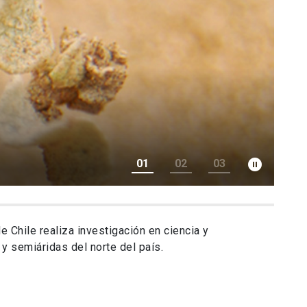
pause_circle_filled
01
02
03
e Chile realiza investigación en ciencia y
 y semiáridas del norte del país.