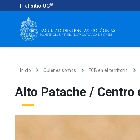
Ir al sitio UC
keyboard_arrow_right
keyboard_arrow_right
keyboard_arrow_right
Inicio
Quiénes somos
FCB en el territorio
Alto Patache / Centro