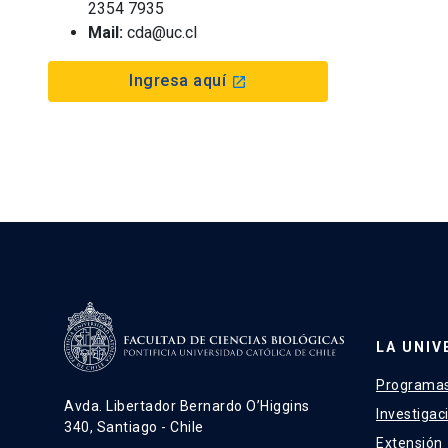
2354 7935
Mail:
cda@uc.cl
Ingresa aquí
launch
LA UNIV
Programas
Avda. Libertador Bernardo O’Higgins
Investigac
340, Santiago - Chile
Extensión